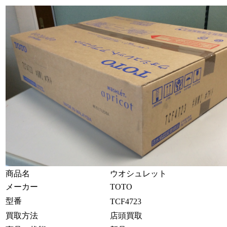
商品名
ウオシュレット
メーカー
TOTO
型番
TCF4723
買取方法
店頭買取